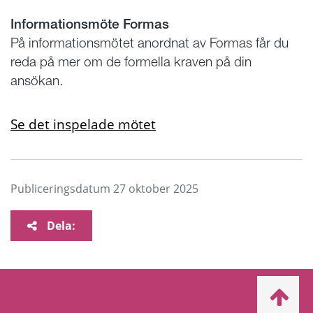
Informationsmöte Formas
På informationsmötet anordnat av Formas får du
reda på mer om de formella kraven på din
ansökan.
Se det inspelade mötet
Publiceringsdatum
27 oktober 2025
Dela:
Ta
mig