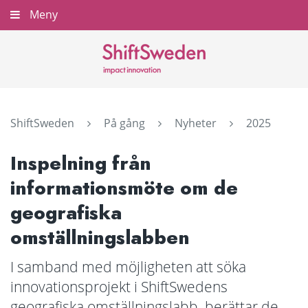
Gå
Meny
Stäng
till
innehållet
ShiftSweden
På gång
Nyheter
2025
Inspelning från
informationsmöte om de
geografiska
omställningslabben
I samband med möjligheten att söka
innovationsprojekt i ShiftSwedens
geografiska omställningslabb, berättar de