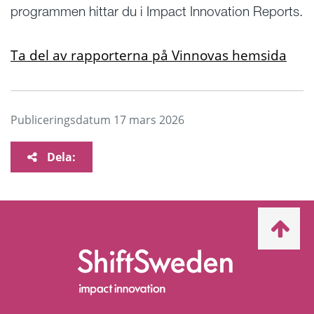
programmen hittar du i Impact Innovation Reports.
Ta del av rapporterna på Vinnovas hemsida
Publiceringsdatum
17 mars 2026
Dela:
Ta
mig
till
topp