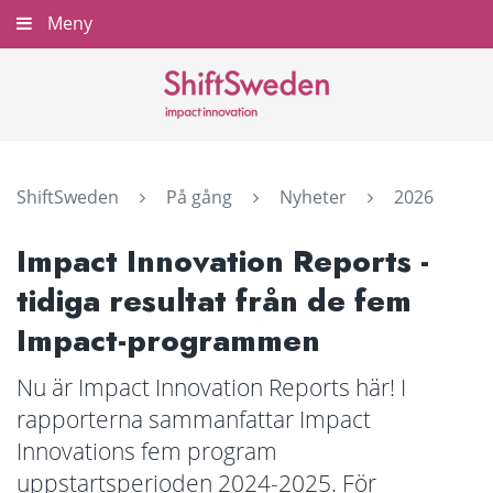
Gå
Meny
Stäng
till
innehållet
ShiftSweden
På gång
Nyheter
2026
Impact Innovation Reports -
tidiga resultat från de fem
Impact-programmen
Nu är Impact Innovation Reports här! I
rapporterna sammanfattar Impact
Innovations fem program
uppstartsperioden 2024-2025. För